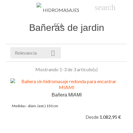

phone
search
person_
sho
Bañeras de jardin

Relevancia
Mostrando 1-3 de 3 artículo(s)
Bañera MIAMI
Medidas : diám. (ext.) 150 cm
Desde
1.082,95 €