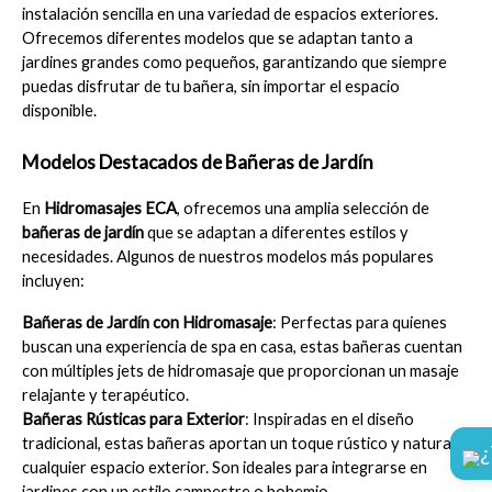
instalación sencilla en una variedad de espacios exteriores. 
Ofrecemos diferentes modelos que se adaptan tanto a 
jardines grandes como pequeños, garantizando que siempre 
puedas disfrutar de tu bañera, sin importar el espacio 
disponible.
Modelos Destacados de Bañeras de Jardín
En 
Hidromasajes ECA
, ofrecemos una amplia selección de 
bañeras de jardín
 que se adaptan a diferentes estilos y 
necesidades. Algunos de nuestros modelos más populares 
incluyen:
Bañeras de Jardín con Hidromasaje
: Perfectas para quienes 
buscan una experiencia de spa en casa, estas bañeras cuentan 
con múltiples jets de hidromasaje que proporcionan un masaje 
relajante y terapéutico.
Bañeras Rústicas para Exterior
: Inspiradas en el diseño 
tradicional, estas bañeras aportan un toque rústico y natural a 
¿
cualquier espacio exterior. Son ideales para integrarse en 
jardines con un estilo campestre o bohemio.