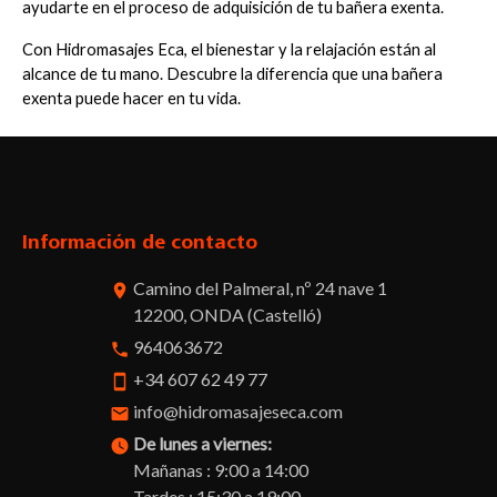
ayudarte en el proceso de adquisición de tu bañera exenta.
Con Hidromasajes Eca, el bienestar y la relajación están al 
alcance de tu mano. Descubre la diferencia que una bañera 
exenta puede hacer en tu vida.
Facebook
Twitter
Pinterest
Instagram
Información de contacto
Camino del Palmeral, nº 24 nave 1
room
12200, ONDA (Castelló)
964063672
phone
+34 607 62 49 77
smartphone
info@hidromasajeseca.com
email
De lunes a viernes:
watch_later
Mañanas : 9:00 a 14:00
Tardes : 15:30 a 19:00