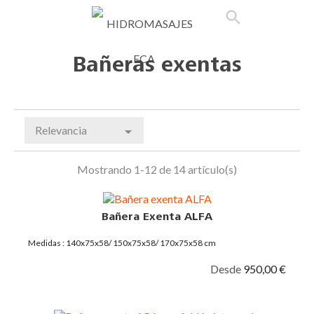

phone
search
person_outline
shopping_cart
Bañeras exentas
Relevancia

Mostrando 1-12 de 14 artículo(s)
Bañera Exenta ALFA
Medidas : 140x75x58/ 150x75x58/ 170x75x58 cm
Desde
950,00 €