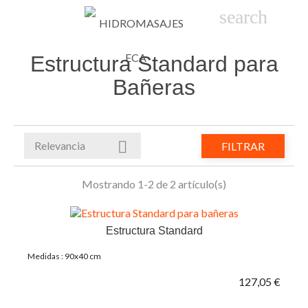

phone
search
person_
sho
Estructura Standard para
Bañeras

Relevancia
FILTRAR
Mostrando 1-2 de 2 artículo(s)
Estructura Standard
Medidas : 90x40 cm
127,05 €