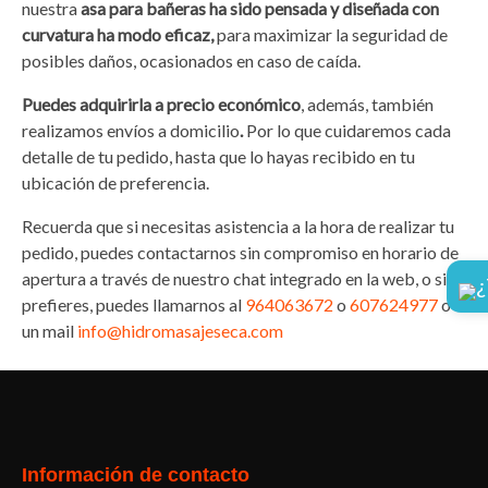
nuestra
asa para bañeras ha sido pensada y diseñada con
curvatura ha modo eficaz,
para maximizar la seguridad de
posibles daños, ocasionados en caso de caída.
Puedes adquirirla a precio económico
, además, también
realizamos envíos a domicilio
.
Por lo que cuidaremos cada
detalle de tu pedido, hasta que lo hayas recibido en tu
ubicación de preferencia.
Recuerda que si necesitas asistencia a la hora de realizar tu
pedido, puedes contactarnos sin compromiso en horario de
apertura a través de nuestro chat integrado en la web, o si lo
¿
prefieres, puedes llamarnos al
964063672
o
607624977
o
un mail
info@hidromasajeseca.com
Facebook
Twitter
Pinterest
Instagram
Información de contacto