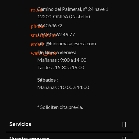
Camino del Palmeral, nº 24 nave 1
room
12200, ONDA (Castelló)
964063672
phone
+34 607 62 49 77
smartphone
info@hidromasajeseca.com
email
De lunes a viernes:
watch_later
Mañanas : 9:00 a 14:00
Tardes : 15:30 a 19:00
Sábados :
Mañanas : 10:00 a 14:00
* Soliciten cita previa.

Servicios