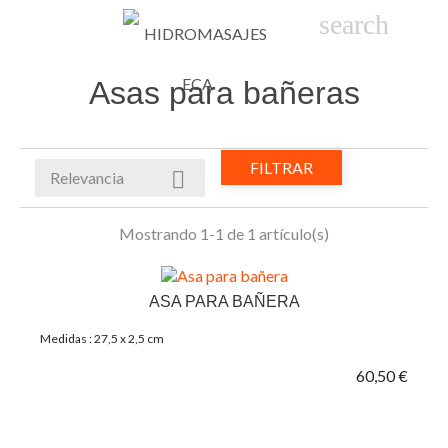

phone
search
person_
sho
Asas para bañeras
FILTRAR

Relevancia
Mostrando 1-1 de 1 artículo(s)
ASA PARA BAÑERA
Medidas : 27,5 x 2,5 cm
60,50 €