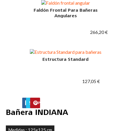
Faldón Frontal Para Bañeras
Angulares
266,20 €
Estructura Standard
127,05 €
FACEBOOK
TWITTER
PINTEREST
Bañera INDIANA
Medidas : 125x125 cm