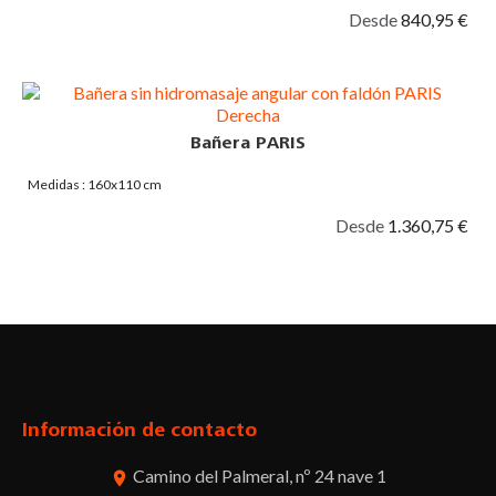
Desde
840,95 €
Bañera PARIS
Medidas : 160x110 cm
Desde
1.360,75 €
Facebook
Twitter
Pinterest
Instagram
Información de contacto
Camino del Palmeral, nº 24 nave 1
room