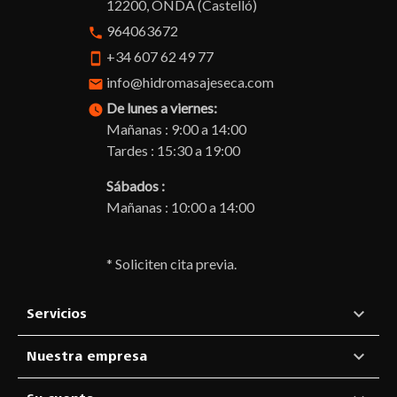
12200, ONDA (Castelló)
964063672
phone
+34 607 62 49 77
smartphone
info@hidromasajeseca.com
email
De lunes a viernes:
watch_later
Mañanas : 9:00 a 14:00
Tardes : 15:30 a 19:00
Sábados :
Mañanas : 10:00 a 14:00
* Soliciten cita previa.

Servicios

Nuestra empresa