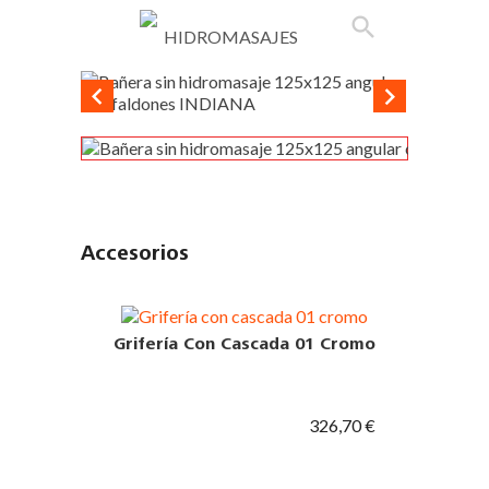

phone
search
person_outline
shopping_cart


Accesorios
Grifería Con Cascada 01 Cromo
326,70 €