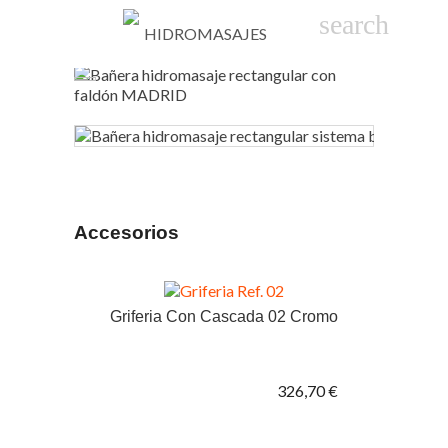

phone
search
person_
sho
Accesorios
Griferia Con Cascada 02 Cromo
326,70 €