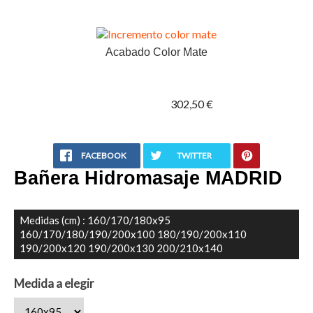
Acabado Color Mate
302,50 €
FACEBOOK
TWITTER
Bañera Hidromasaje MADRID
Medidas (cm) : 160/170/180x95
160/170/180/190/200x100 180/190/200x110
190/200x120 190/200x130 200/210x140
Medida a elegir