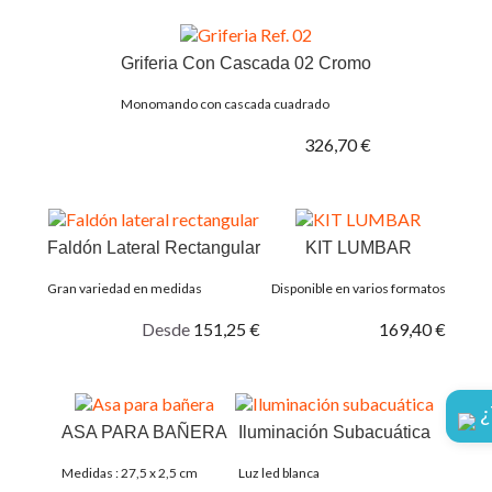
Griferia Con Cascada 02 Cromo
Monomando con cascada cuadrado
326,70 €
Faldón Lateral Rectangular
KIT LUMBAR
Gran variedad en medidas
Disponible en varios formatos
Desde
151,25 €
169,40 €
¿
ASA PARA BAÑERA
Iluminación Subacuática
Medidas : 27,5 x 2,5 cm
Luz led blanca