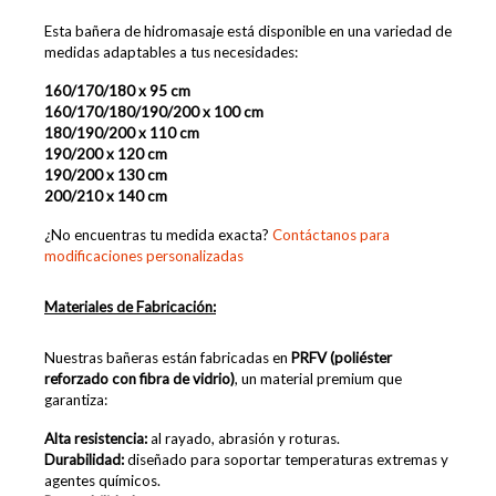
Esta bañera de hidromasaje está disponible en una variedad de
medidas adaptables a tus necesidades:
160/170/180 x 95 cm
160/170/180/190/200 x 100 cm
180/190/200 x 110 cm
190/200
x 120 cm
190/200
x 130 cm
200/210
x 140 cm
¿No encuentras tu medida exacta?
Contáctanos para
modificaciones personalizadas
Materiales de Fabricación:
Nuestras bañeras están fabricadas en
PRFV (poliéster
reforzado con fibra de vidrio)
, un material premium que
garantiza:
Alta resistencia:
al rayado, abrasión y roturas.
Durabilidad:
diseñado para soportar temperaturas extremas y
agentes químicos.