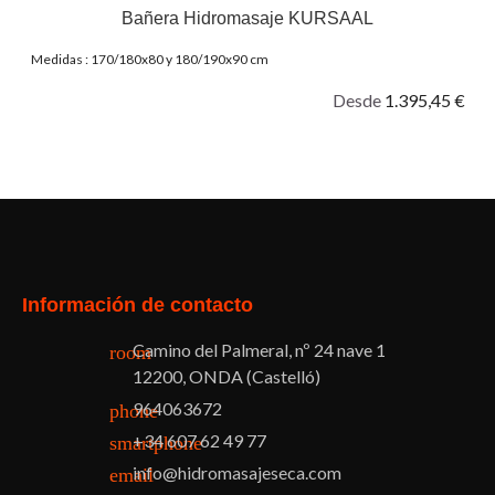
Bañera Hidromasaje KURSAAL
Medidas : 170/180x80 y 180/190x90 cm
Desde
1.395,45 €
Facebook
Twitter
Pinterest
Instagram
Información de contacto
Camino del Palmeral, nº 24 nave 1
room
12200, ONDA (Castelló)
964063672
phone
+34 607 62 49 77
smartphone
info@hidromasajeseca.com
email