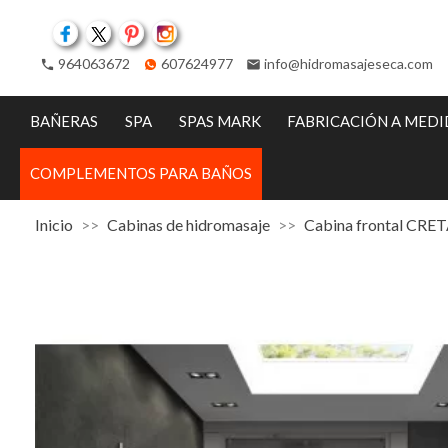
Facebook
Twitter
Pinterest
Instagram
964063672
607624977
info@hidromasajeseca.com
phone
email
BAÑERAS
SPA
SPAS MARK
FABRICACIÓN A MED
COMPLEMENTOS PARA BAÑOS
Inicio
Cabinas de hidromasaje
Cabina frontal CRETA