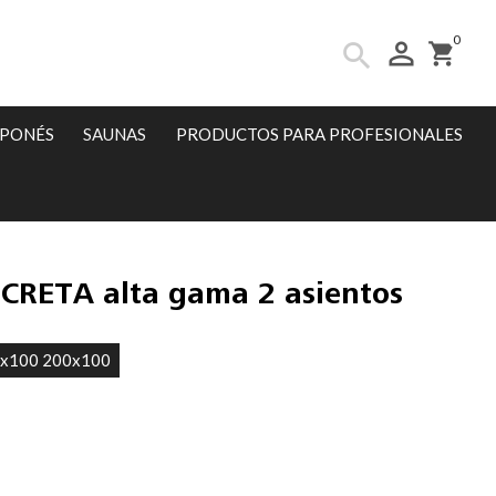
0
person_outline
search
shopping_cart
APONÉS
SAUNAS
PRODUCTOS PARA PROFESIONALES
 CRETA alta gama 2 asientos
0x100 200x100