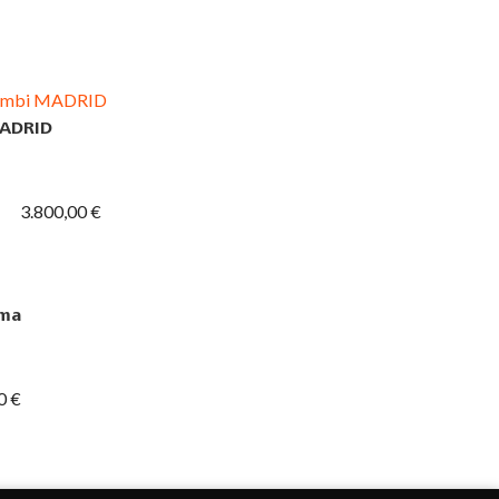
MADRID
3.800,00 €
ama
0 €