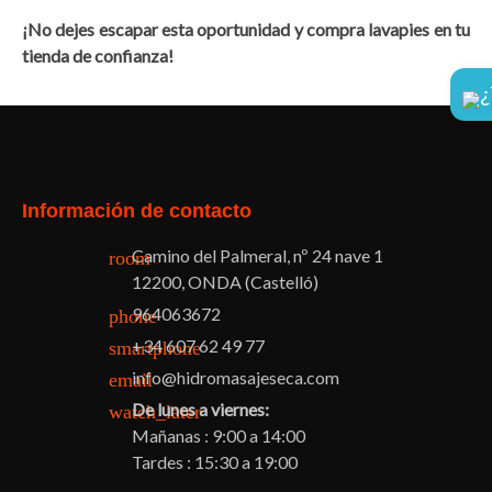
¡No dejes escapar esta oportunidad y compra lavapies en tu
tienda de confianza!
¿
Facebook
Twitter
Pinterest
Instagram
Información de contacto
Camino del Palmeral, nº 24 nave 1
room
12200, ONDA (Castelló)
964063672
phone
+34 607 62 49 77
smartphone
info@hidromasajeseca.com
email
De lunes a viernes:
watch_later
Mañanas : 9:00 a 14:00
Tardes : 15:30 a 19:00