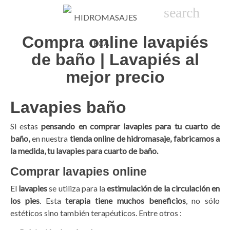

phone
search
person_
sho
Compra online lavapiés
de baño | Lavapiés al
mejor precio
Lavapies baño
Si estas
pensando en comprar lavapies para tu cuarto de
baño,
en nuestra
tienda online de hidromasaje, fabricamos a
la medida, tu lavapies para cuarto de baño.
Comprar lavapies online
El
lavapies
se utiliza para la
estimulación de la circulación en
los pies
. Esta
terapia tiene muchos beneficios
, no sólo
estéticos sino también terapéuticos. Entre otros :