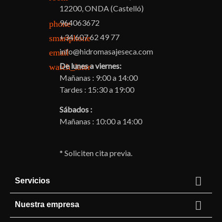
12200, ONDA (Castelló)
964063672
phone
+34 607 62 49 77
smartphone
info@hidromasajeseca.com
email
De lunes a viernes:
watch_later
Mañanas : 9:00 a 14:00
Tardes : 15:30 a 19:00
Sábados :
Mañanas : 10:00 a 14:00
* Soliciten cita previa.

Servicios

Nuestra empresa