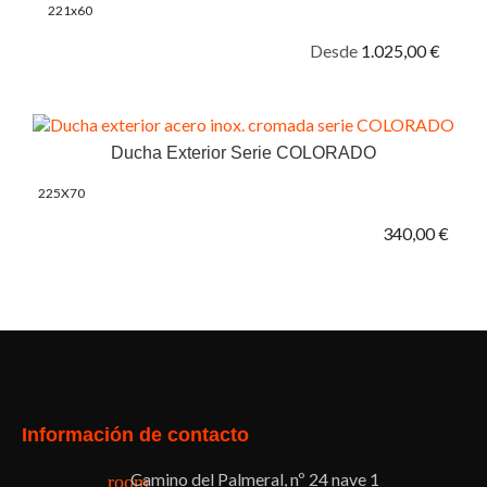
221x60
Desde
1.025,00 €
Ducha Exterior Serie COLORADO
225X70
340,00 €
Facebook
Twitter
Pinterest
Instagram
Información de contacto
Camino del Palmeral, nº 24 nave 1
room