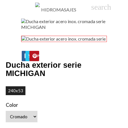

phone
search
person_
sho
FACEBOOK
TWITTER
PINTEREST
Ducha exterior serie
MICHIGAN
240x53
Color