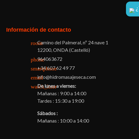
Facebook
Twitter
Pinterest
Instagram
¿
Información de contacto
Camino del Palmeral, nº 24 nave 1
room
12200, ONDA (Castelló)
964063672
phone
+34 607 62 49 77
smartphone
info@hidromasajeseca.com
email
De lunes a viernes:
watch_later
Mañanas : 9:00 a 14:00
Tardes : 15:30 a 19:00
Sábados :
Mañanas : 10:00 a 14:00