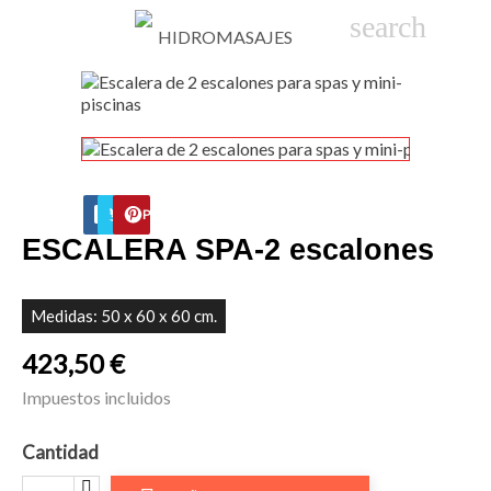

phone
search
person_
sho
FACEBOOK
TWITTER
PINTEREST
ESCALERA SPA-2 escalones
Medidas: 50 x 60 x 60 cm.
423,50 €
Impuestos incluidos
Cantidad