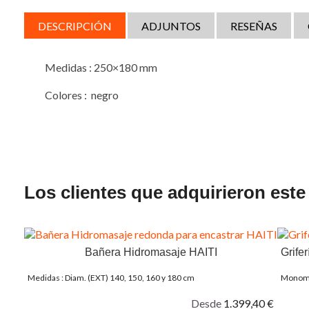
DESCRIPCIÓN
ADJUNTOS
RESEÑAS
Medidas : 250×180 mm
Colores : negro
Los clientes que adquirieron est
Bañera Hidromasaje HAITI
Grife
Medidas : Diam. (EXT) 140, 150, 160 y 180 cm
Monoma
Desde
1.399,40 €