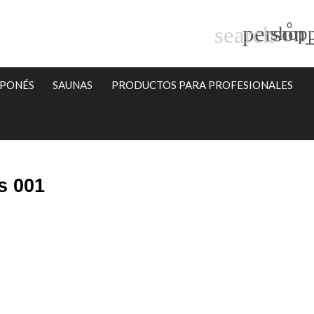
0
person_
search
shopp
APONÉS
SAUNAS
PRODUCTOS PARA PROFESIONALES
s 001