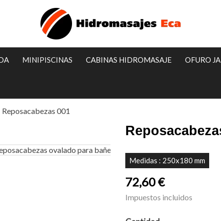
IDA
MINIPISCINAS
CABINAS HIDROMASAJE
OFURO J
Reposacabezas 001
Reposacabeza
Medidas : 250x180 mm
72,60 €
Impuestos incluidos