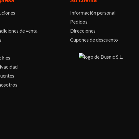
presa
Su cuenta
uciones
Información personal
Pedidos
diciones de venta
Direcciones
s
Cupones de descuento
okies
rivacidad
cuentes
nosotros