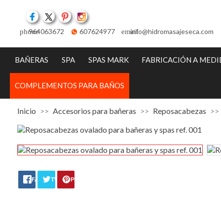
Facebook
Twitter
Pinterest
Instagram
964063672
607624977
info@hidromasajeseca.com
phone
email
BAÑERAS
SPA
SPAS MARK
FABRICACIÓN A MED
COMPLEMENTOS PARA BAÑOS
Inicio
Accesorios para bañeras
Reposacabezas
FACEBOOK
TWITTER
PINTEREST