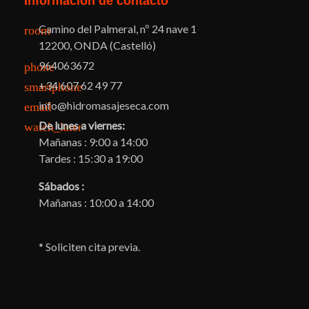
Información de contacto
Camino del Palmeral, nº 24 nave 1
room
12200, ONDA (Castelló)
964063672
phone
+34 607 62 49 77
smartphone
info@hidromasajeseca.com
email
De lunes a viernes:
watch_later
Mañanas : 9:00 a 14:00
Tardes : 15:30 a 19:00
Sábados :
Mañanas : 10:00 a 14:00
* Soliciten cita previa.