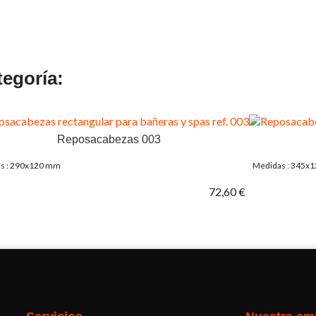
tegoría:
Reposacabezas 003
s : 290x120 mm
Medidas : 345x
72,60 €
Facebook
Twitter
Pinterest
Instagram