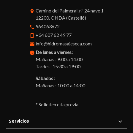
Camino del Palmeral, nº 24 nave 1
room
12200, ONDA (Castelló)
964063672
phone
+34 607 62 49 77
smartphone
info@hidromasajeseca.com
email
De lunes a viernes:
watch_later
Mañanas : 9:00 a 14:00
Tardes : 15:30 a 19:00
Sábados :
Mañanas : 10:00 a 14:00
* Soliciten cita previa.

Servicios