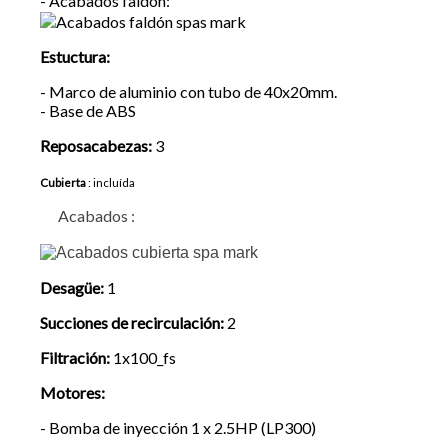
- Acabados faldón:
Estuctura:
- Marco de aluminio con tubo de 40x20mm.
- Base de ABS
Reposacabezas:
3
Cubierta
: incluída
Acabados :
Desagüe:
1
Succiones de recirculación:
2
Filtración:
1x100_fs
Motores:
- Bomba de inyección 1 x 2.5HP (LP300)