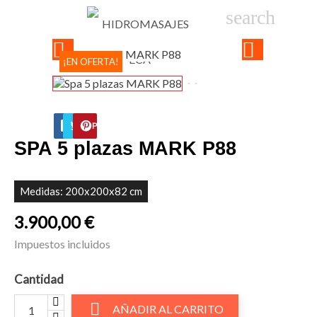

phone
search
person_
sho


¡EN OFERTA!
FACEBOOK
TWITTER
PINTEREST
SPA 5 plazas MARK P88
Medidas: 200x200x82 cm
3.900,00 €
Impuestos incluidos
Cantidad

AÑADIR AL CARRITO