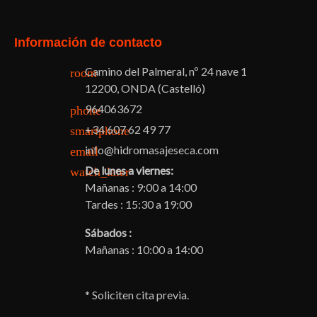
Información de contacto
Camino del Palmeral, nº 24 nave 1
room
12200, ONDA (Castelló)
964063672
phone
+34 607 62 49 77
smartphone
info@hidromasajeseca.com
email
De lunes a viernes:
watch_later
Mañanas : 9:00 a 14:00
Tardes : 15:30 a 19:00
Sábados :
Mañanas : 10:00 a 14:00
* Soliciten cita previa.