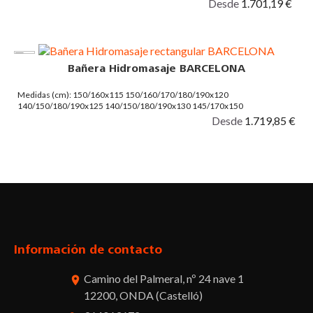
Desde
1.701,19 €
Bañera Hidromasaje BARCELONA
Medidas (cm): 150/160x115 150/160/170/180/190x120
140/150/180/190x125 140/150/180/190x130 145/170x150
Desde
1.719,85 €
Facebook
Twitter
Pinterest
Instagram
Información de contacto
Camino del Palmeral, nº 24 nave 1
room
12200, ONDA (Castelló)