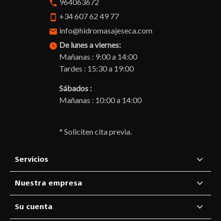
964063672
phone
+34 607 62 49 77
smartphone
info@hidromasajeseca.com
email
De lunes a viernes:
watch_later
Mañanas : 9:00 a 14:00
Tardes : 15:30 a 19:00
Sábados :
Mañanas : 10:00 a 14:00
* Soliciten cita previa.

Servicios

Nuestra empresa

Su cuenta