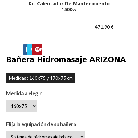
Kit Calentador De Mantenimiento
1500w
471,90 €
FACEBOOK
TWITTER
PINTEREST
Bañera Hidromasaje ARIZONA
Medidas : 160x75 y 170x75 cm
Medida a elegir
Elija la equipación de su bañera