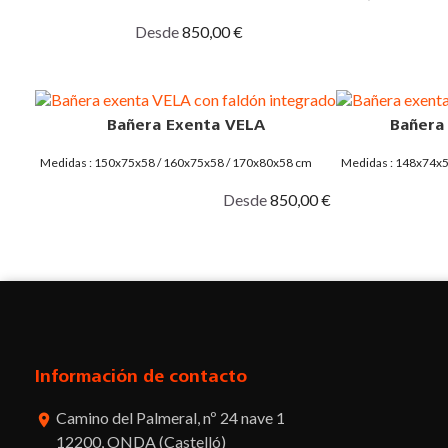
Desde
850,00 €
Bañera Exenta VELA
Bañera
Medidas : 150x75x58 / 160x75x58 / 170x80x58 cm
Medidas : 148x74x
Desde
850,00 €
Información de contacto
Camino del Palmeral, nº 24 nave 1
room
12200, ONDA (Castelló)