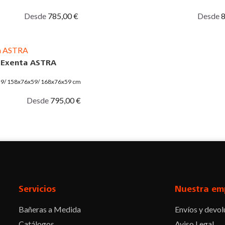
Desde
785,00 €
Desde
8
 Exenta ASTRA
59/ 158x76x59/ 168x76x59 cm
Desde
795,00 €
Facebook
Twitter
Pinterest
Instagram
Servicios
Nuestra em
Bañeras a Medida
Envíos y devol
Catálogos
Aviso Legal