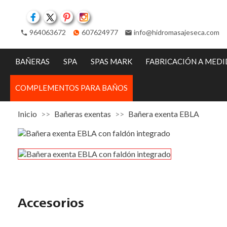
Facebook
Twitter
Pinterest
Instagram
964063672
607624977
info@hidromasajeseca.com
phone
email
BAÑERAS
SPA
SPAS MARK
FABRICACIÓN A MED
COMPLEMENTOS PARA BAÑOS
Inicio
Bañeras exentas
Bañera exenta EBLA
Accesorios