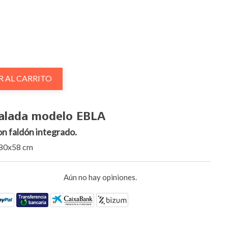
R AL CARRITO
valada modelo EBLA
n faldón integrado.
80x58 cm
Aún no hay opiniones.