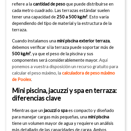
refiere a la 
cantidad de peso
 que puede distribuirse en 
cada metro cuadrado. Las terrazas estándar suelen 
tener una capacidad de 
250 a 500 kg/m²
. Esto varía 
dependiendo del tipo de material y la estructura de la 
terraza.
Cuando instalamos una 
mini piscina exterior terraza
, 
debemos verificar si la terraza puede soportar más de 
500 kg/m²
, ya que el peso de la piscina y sus 
componentes será considerablemente mayor. 
Aquí 
ponemos a vuestra disposición un recurso gratuito para 
calcular el peso máximo, la 
calculadora de peso máximo 
de Poolex
.
Mini piscina, jacuzzi y spa en terraza: 
diferencias clave
Mientras que un 
jacuzzi o spa
 es compacto y diseñado 
para manejar cargas más pequeñas, una 
mini piscina
tiene un volumen mayor de agua y requiere un análisis 
más detallado de las capacidades de carga. Ambos 