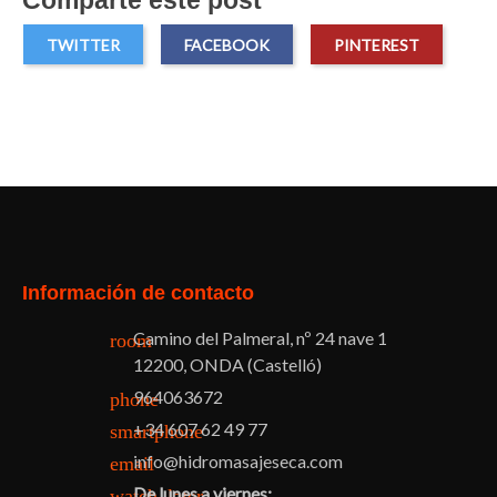
TWITTER
FACEBOOK
PINTEREST
Facebook
Twitter
Pinterest
Instagram
Información de contacto
Camino del Palmeral, nº 24 nave 1
room
12200, ONDA (Castelló)
964063672
phone
+34 607 62 49 77
smartphone
info@hidromasajeseca.com
email
De lunes a viernes:
watch_later