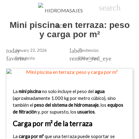

phone
search
person_
sho
Mini piscina en terraza: peso
y carga por m²
today
label
January 22, 2026
Tendencias
favorite
remove_red_eye
0
me gusta
934 visitas
La 
mini piscina
 no solo incluye el peso del 
agua
(aproximadamente 1.000 kg por metro cúbico), sino 
también el 
peso del sistema de hidromasaje
, los 
equipos 
de filtración
 y, por supuesto, los 
usuarios
.
Carga por m² de la terraza
La 
carga por m²
 que una terraza puede soportar se 