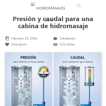

phone
search
person_outline
shopping_cart
Presión y caudal para una
cabina de hidromasaje
today
label
February 21, 2026
Tendencias
favorite
remove_red_eye
0
me gusta
552 visitas