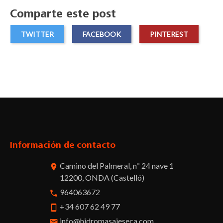
Comparte este post
TWITTER
FACEBOOK
PINTEREST
Facebook
Twitter
Pinterest
Instagram
Información de contacto
Camino del Palmeral, nº 24 nave 1
room
12200, ONDA (Castelló)
964063672
phone
+34 607 62 49 77
smartphone
info@hidromasajeseca.com
email