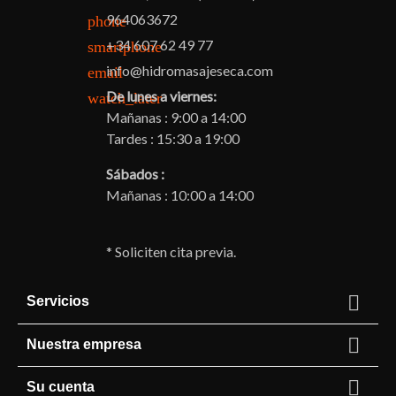
964063672
phone
+34 607 62 49 77
smartphone
info@hidromasajeseca.com
email
De lunes a viernes:
watch_later
Mañanas : 9:00 a 14:00
Tardes : 15:30 a 19:00
Sábados :
Mañanas : 10:00 a 14:00
* Soliciten cita previa.

Servicios

Nuestra empresa

Su cuenta