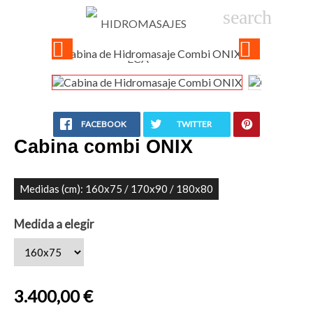

phone
search
person_
sho


FACEBOOK
TWITTER
Cabina combi ONIX
Medidas (cm): 160x75 / 170x90 / 180x80
Medida a elegir
3.400,00 €