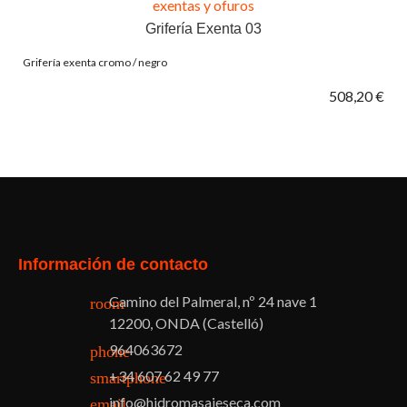
Grifería Exenta 03
Grifería exenta cromo / negro
508,20 €
Facebook
Twitter
Pinterest
Instagram
Información de contacto
Camino del Palmeral, nº 24 nave 1
room
12200, ONDA (Castelló)
964063672
phone
+34 607 62 49 77
smartphone
info@hidromasajeseca.com
email