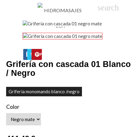

phone
search
person_
sho
FACEBOOK
TWITTER
PINTEREST
Grifería con cascada 01 Blanco
/ Negro
Grifería monomando blanco /negro
Color