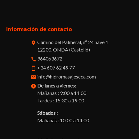
Facebook
Twitter
Pinterest
Instagram
Información de contacto
Camino del Palmeral, nº 24 nave 1
room
12200, ONDA (Castelló)
964063672
phone
+34 607 62 49 77
smartphone
info@hidromasajeseca.com
email
De lunes a viernes:
watch_later
Mañanas : 9:00 a 14:00
Tardes : 15:30 a 19:00
Sábados :
Mañanas : 10:00 a 14:00