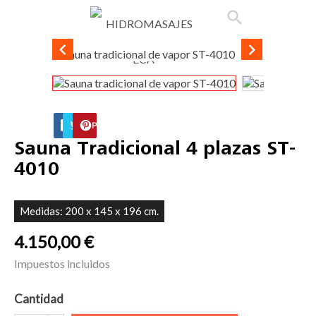

phone
search
person_outline
shopping_cart


FACEBOOK
TWITTER
PINTEREST
Sauna Tradicional 4 plazas ST-
4010
Medidas: 200 x 145 x 196 cm.
4.150,00 €
Impuestos incluidos
Cantidad