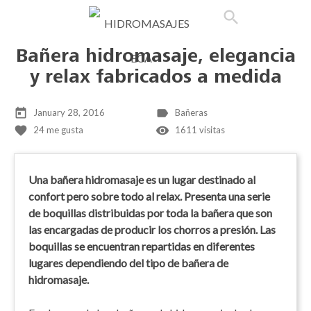

phone
search
person_outline
shopping_cart
Bañera hidromasaje, elegancia
y relax fabricados a medida
today
label
January 28, 2016
Bañeras
favorite
remove_red_eye
24
me gusta
1611 visitas
Una bañera hidromasaje es un lugar destinado al
confort pero sobre todo al relax. Presenta una serie
de boquillas distribuidas por toda la bañera que son
las encargadas de producir los chorros a presión. Las
boquillas se encuentran repartidas en diferentes
lugares dependiendo del tipo de bañera de
hidromasaje.