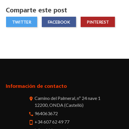
Comparte este post
TWITTER
FACEBOOK
PINTEREST
Facebook
Twitter
Pinterest
Instagram
Información de contacto
Camino del Palmeral, nº 24 nave 1
room
12200, ONDA (Castelló)
964063672
phone
+34 607 62 49 77
smartphone