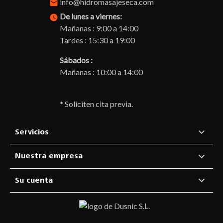
info@hidromasajeseca.com
email
De lunes a viernes:
watch_later
Mañanas : 9:00 a 14:00
Tardes : 15:30 a 19:00
Sábados :
Mañanas : 10:00 a 14:00
* Soliciten cita previa.

Servicios

Nuestra empresa

Su cuenta