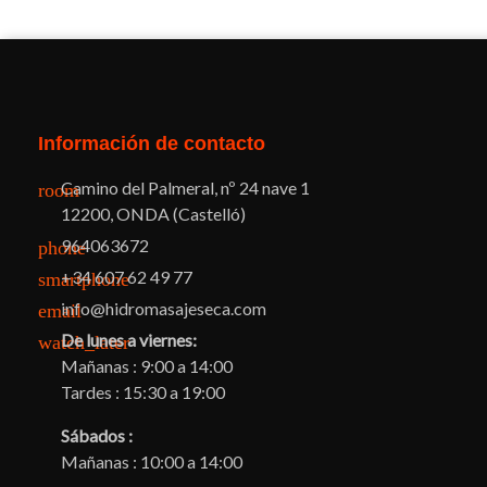
Información de contacto
Camino del Palmeral, nº 24 nave 1
room
12200, ONDA (Castelló)
964063672
phone
+34 607 62 49 77
smartphone
info@hidromasajeseca.com
email
De lunes a viernes:
watch_later
Mañanas : 9:00 a 14:00
Tardes : 15:30 a 19:00
Sábados :
Mañanas : 10:00 a 14:00