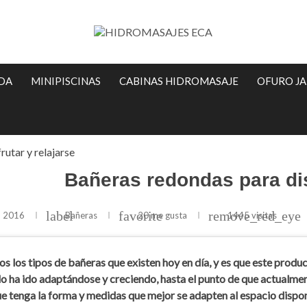
IDA
MINIPISCINAS
CABINAS HIDROMASAJE
OFURO J
utar y relajarse
Bañeras redondas para dis
label
favorite
remove_red_eye
, 2016
Bañeras
20
me gusta
1445 visitas
s los tipos de bañeras que existen hoy en día, y es que este produc
o ha ido adaptándose y creciendo, hasta el punto de que actualme
e tenga la forma y medidas que mejor se adapten al espacio dispon