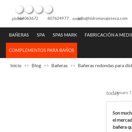
Facebook
Twitter
Pinterest
Instagram
964063672
607624977
info@hidromasajeseca.com
phone
email
BAÑERAS
SPA
SPAS MARK
FABRICACIÓN A MED
COMPLEMENTOS PARA BAÑOS
Inicio
Blog
Bañeras
Bañeras redondas para disfr
today
January 7
Son mucho
el mercad
bañera qu