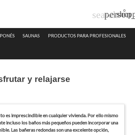
0
person_
search
shopp
APONÉS
SAUNAS
PRODUCTOS PARA PROFESIONALES
frutar y relajarse
to es imprescindible en cualquier vivienda. Por ello mismo
nte incluso los baños más pequeños pueden incorporar una
ible. Las bañeras redondas son una excelente opción,