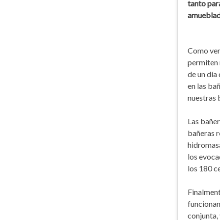
tanto par
amueblad
Como vemo
permiten 
de un día
en las ba
nuestras 
Las bañer
bañeras r
hidromasa
los evoca
los 180 c
Finalment
funcionam
conjunta, 