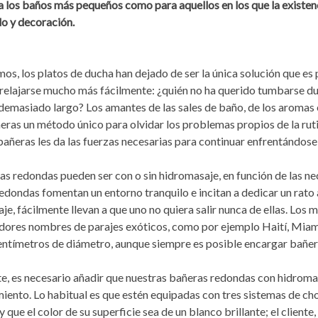
a los baños más pequeños como para aquellos en los que la existen
o y decoración.
s, los platos de ducha han dejado de ser la única solución que es 
relajarse mucho más fácilmente: ¿quién no ha querido tumbarse dur
 demasiado largo? Los amantes de las sales de baño, de los aromas
ñeras un método único para olvidar los problemas propios de la rut
bañeras les da las fuerzas necesarias para continuar enfrentándose 
as redondas pueden ser con o sin hidromasaje, en función de las nece
edondas fomentan un entorno tranquilo e incitan a dedicar un rato
je, fácilmente llevan a que uno no quiera salir nunca de ellas. Lo
dores nombres de parajes exóticos, como por ejemplo Haití, Miami 
entímetros de diámetro, aunque siempre es posible encargar bañer
e, es necesario añadir que nuestras bañeras redondas con hidroma
iento. Lo habitual es que estén equipadas con tres sistemas de c
y que el color de su superficie sea de un blanco brillante; el client