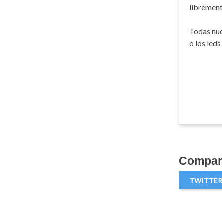
librement
Todas nue
o los led
Compart
TWITTER