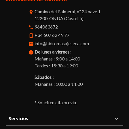
Camino del Palmeral, nº 24 nave 1
room
12200, ONDA (Castelló)
964063672
phone
+34 607 62 49 77
smartphone
info@hidromasajeseca.com
email
De lunes a viernes:
watch_later
Mañanas : 9:00 a 14:00
Tardes : 15:30 a 19:00
Sábados :
Mañanas : 10:00 a 14:00
* Soliciten cita previa.

Servicios