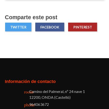
Comparte este post
TWITTER
FACEBOOK
PINTEREST
Facebook
Twitter
Pinterest
Instagram
Información de contacto
Camino del Palmeral, nº 24 nave 1
room
12200, ONDA (Castelló)
964063672
phone