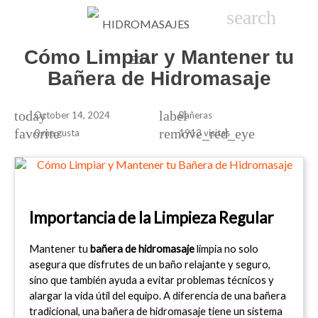

phone
search
person_
sho
Cómo Limpiar y Mantener tu
Bañera de Hidromasaje
today
label
October 14, 2024
Bañeras
favorite
remove_red_eye
0
me gusta
1913 visitas
Importancia de la Limpieza Regular
Mantener tu 
bañera de hidromasaje
 limpia no solo 
asegura que disfrutes de un baño relajante y seguro, 
sino que también ayuda a evitar problemas técnicos y 
alargar la vida útil del equipo. A diferencia de una bañera 
tradicional, una bañera de hidromasaje tiene un sistema 