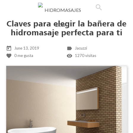

phone
search
person_outline
shopping_cart
Claves para elegir la bañera de
hidromasaje perfecta para ti
today
label
June 13, 2019
Jacuzzi
favorite
remove_red_eye
0
me gusta
1270 visitas