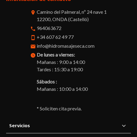
Camino del Palmeral, nº 24 nave 1
room
12200, ONDA (Castelló)
964063672
phone
+34 607 62 49 77
smartphone
info@hidromasajeseca.com
email
De lunes a viernes:
watch_later
Mañanas : 9:00 a 14:00
Tardes : 15:30 a 19:00
Sábados :
Mañanas : 10:00 a 14:00
* Soliciten cita previa.

Servicios