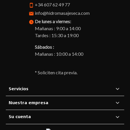
+34 607 62 49 77
smartphone
info@hidromasajeseca.com
email
De lunes a viernes:
watch_later
Mañanas : 9:00 a 14:00
Tardes : 15:30 a 19:00
Sábados :
Mañanas : 10:00 a 14:00
* Soliciten cita previa.

Servicios

Nuestra empresa

Su cuenta