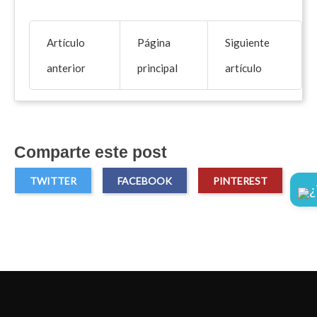
Artículo
Página
Siguiente
anterior
principal
artículo
Comparte este post
TWITTER
FACEBOOK
PINTEREST
¿
Facebook
Twitter
Pinterest
Instagram