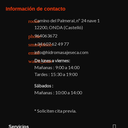
Información de contacto
Camino del Palmeral, nº 24 nave 1
room
12200, ONDA (Castelló)
964063672
phone
+34 607 62 49 77
smartphone
info@hidromasajeseca.com
email
De lunes a viernes:
watch_later
Mañanas : 9:00 a 14:00
Tardes : 15:30 a 19:00
Sábados :
Mañanas : 10:00 a 14:00
* Soliciten cita previa.

Servicios