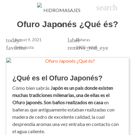

phone
search
person_
sho
Ofuro Japonés ¿Qué és?
today
label
August 9, 2021
Bañeras
favorite
remove_red_eye
0
me gusta
1805 visitas
¿Qué es el Ofuro Japonés?
Cómo bien sabrás
Japón es un país donde existen
muchas tradiciones milenarias, una de ellas es el
Ofuro japonés. Son baños realizados en casa
en
bañeras que antiguamente estaban realizadas con
madera de cedro de excelente calidad, la cual
desprendía aromas una vez entraba en contacto con
el agua caliente.