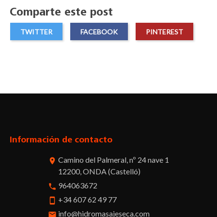
Comparte este post
TWITTER
FACEBOOK
PINTEREST
Facebook
Twitter
Pinterest
Instagram
Información de contacto
Camino del Palmeral, nº 24 nave 1
room
12200, ONDA (Castelló)
964063672
phone
+34 607 62 49 77
smartphone
info@hidromasajeseca.com
email