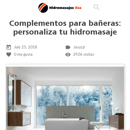

phone
search
person_outline
shopping_cart
Complementos para bañeras:
personaliza tu hidromasaje
today
label
July 25, 2018
Jacuzzi
favorite
remove_red_eye
0
me gusta
2926 visitas