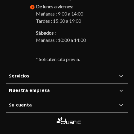
De lunes a viernes:
watch_later
Mañanas : 9:00 a 14:00
Tardes : 15:30 a 19:00
Sábados :
Mañanas : 10:00 a 14:00
* Soliciten cita previa.

Servicios

Nuestra empresa

Su cuenta