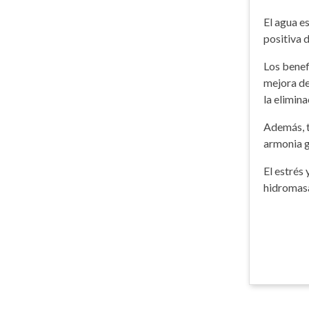
El agua e
positiva d
Los benef
mejora de
la elimina
Además, t
armonia g
El estrés
hidromasa