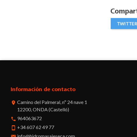
Compart
TWITTER
Información de contacto
Camino del Palmeral, nº 24 nave 1
room
12200, ONDA (Castelló)
964063672
phone
+34 607 62 49 77
smartphone
info@hidromasajeseca.com
email