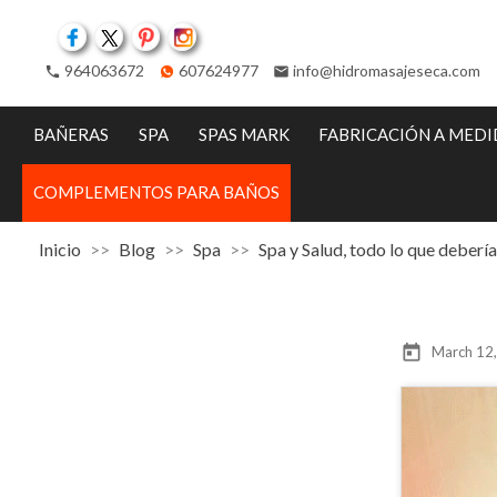
Facebook
Twitter
Pinterest
Instagram
964063672
607624977
info@hidromasajeseca.com
phone
email
BAÑERAS
SPA
SPAS MARK
FABRICACIÓN A MED
COMPLEMENTOS PARA BAÑOS
Inicio
Blog
Spa
Spa y Salud, todo lo que debería
today
March 12