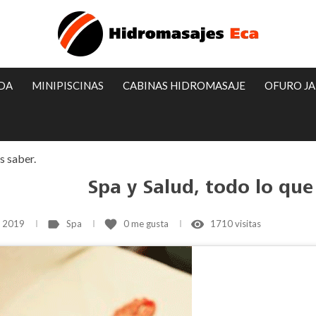
IDA
MINIPISCINAS
CABINAS HIDROMASAJE
OFURO J
s saber.
Spa y Salud, todo lo que
label
favorite
remove_red_eye
, 2019
Spa
0
me gusta
1710 visitas