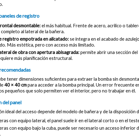
o.
paneles de registro
frontal desmontable: 
el más habitual. Frente de acero, acrílico o table
completo al lateral de la bañera.
e registro empotrada en alicatado: 
se integra en el acabado de azulej
do. Más estética, pero con acceso más limitado.
ateral de obra con apertura abisagrada: 
permite abrir una sección del
quiere más planificación estructural.
recomendadas
debe tener dimensiones suficientes para extraer la bomba sin desmont
de 
40 × 40 cm
 para acceder a la bomba principal. Un error frecuente en
s pequeños que solo permiten ver el interior, pero no trabajar en él.
 del panel
ón ideal del acceso depende del modelo de bañera y de la disposición d
ras con equipo lateral, el panel suele ir en el lateral corto o en el test
ras con equipo bajo la cuba, puede ser necesario un acceso inferior de
.