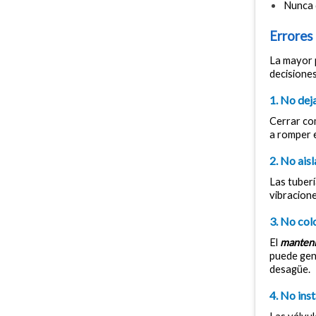
Nunca 
Errores
La mayor 
decisiones
1. No dej
Cerrar com
a romper e
2. No aisl
Las tuberí
vibracion
3. No col
El 
manteni
puede gene
desagüe.
4. No ins