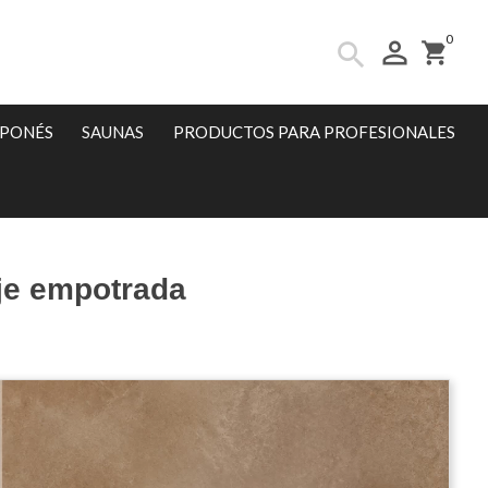
0
person_outline
search
shopping_cart
APONÉS
SAUNAS
PRODUCTOS PARA PROFESIONALES
je empotrada