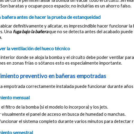
as de corte permiten aislar la bomba sin vaciar todo el circuito. Sin ella
Son baratas y ocupan poco espacio; no incluirlas es un ahorro falso.
 la bañera antes de hacer la prueba de estanqueidad
abicar definitivamente y alicatar, es imprescindible hacer funcionar l
s. Una 
fuga bajo la bañera
 que no se detecta antes del acabado puede 
a.
ver la ventilación del hueco técnico
 interior donde se aloja la bomba y el circuito debe poder ventilar pa
nes en zonas frías o sótanos esto es especialmente importante.
miento preventivo en bañeras empotradas
a empotrada correctamente instalada puede funcionar durante años sin
iento mensual
 el filtro de la bomba (si el modelo lo incorpora) y los jets.
r visualmente el panel de acceso en busca de humedad o manchas.
funcionar el sistema completo durante varios minutos para detectar 
iento semestral