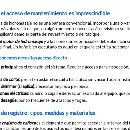
 el acceso de mantenimiento es imprescindible
a de hidromasaje no es una bañera convencional. Incorpora una o vari
, válvulas y filtros que, en algún momento, necesitarán revisión o sust
mplicará demoler parte del revestimiento o del tabique.
al motor de hidromasaje
 y a las conexiones principales debe planificars
el final. Un baño bien ejecutado es aquel en el que la estética no comp
onentes necesitan acceso directo
rincipal: 
es el corazón del sistema. Requiere acceso para inspección,
.
s de corte: 
permiten aislar el circuito hidráulico sin vaciar toda la insta
 skimmer (si aplica): 
necesitan limpieza periódica.
nes eléctricas: 
cuadro o caja de derivación asociada al equipo, que pu
 desagüe: 
punto frecuente de atascos y fugas.
 de registro: tipos, medidas y materiales
e registro de bañera
 es el elemento que permite acceder al interior del
 instalación es uno de los aspectos más descuidados en las reformas 