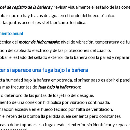
nel de registro de la bañera
 y revisar visualmente el estado de las cone
bar que no hay trazas de agua en el fondo del hueco técnico.
r las juntas accesibles si el fabricante lo indica.
iento anual
écnica del 
motor de hidromasaje
: nivel de vibración, temperatura de f
ión del cableado eléctrico y de las protecciones del cuadro.
ar el estado del sellado exterior de la bañera con la pared y reparar c
er si aparece una fuga bajo la bañera
cta humedad bajo la bañera empotrada, el primer paso es abrir el panel
s más frecuentes de 
fuga bajo la bañera
 son:
o deterioro de las juntas de los jets o del desagüe.
iento de una conexión hidráulica por vibración continuada.
ación excesiva en el hueco técnico por falta de ventilación.
n el retén de la bomba (la pérdida suele ser lenta pero constante).
caso debe taponarse la fuga desde el exterior sin identificar y reparar