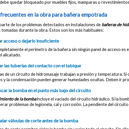
debe quedar bloqueado por muebles fijos, mamparas o revestimientos 
 frecuentes en la obra para bañera empotrada
parte de los problemas detectados en instalaciones de 
bañeras de hi
 tomadas durante la obra. Estos son los más habituales:
ar acceso o dejarlo insuficiente
pletamente el perímetro de la bañera sin ningún panel de acceso es el
l alicatado.
ar las tuberías del contacto con el tabique
as de un circuito de hidromasaje trabajan a presión y temperatura. Si c
es y la condensación pueden generar humedades ocultas. Deben ir prot
ocar la bomba en el punto más bajo del circuito
miento de la bomba
 incluye el vaciado del circuito hidráulico. Si la b
rar problemas de legionela, cal y corrosión. La pendiente del circuito
talar válvulas de corte antes de la bomba