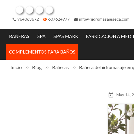
Facebook
Twitter
Pinterest
Instagram
964063672
607624977
info@hidromasajeseca.com
phone
email
BAÑERAS
SPA
SPAS MARK
FABRICACIÓN A MED
COMPLEMENTOS PARA BAÑOS
Inicio
Blog
Bañeras
Bañera de hidromasaje em
today
May 14, 