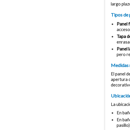
largo plaz
Tipos de 
Panel 
acceso 
Tapa d
enrasa
Panel l
pero re
Medidas 
El panel 
apertura 
decorativo
Ubicación
La ubicaci
En bañe
En bañe
pasillo)