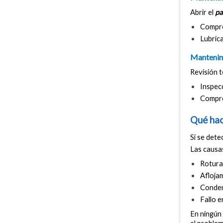
Abrir el 
pa
Compro
Lubrica
Mantenim
Revisión t
Inspecc
Comprob
Qué hac
Si se dete
Las causa
Rotura 
Aflojam
Condens
Fallo e
En ningún 