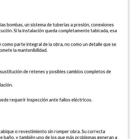
as bombas, un sistema de tuberías a presión, conexiones 
itución. Si la instalación queda completamente tabicada, esa 
e como parte integral de la obra, no como un detalle que se 
romete la mantenibilidad.
 sustitución de retenes y posibles cambios completos de 
lación.
ede requerir inspección ante fallos eléctricos.
 tabique o revestimiento sin romper obra. Su correcta 
de baño, y también uno de los que más problemas generan a 