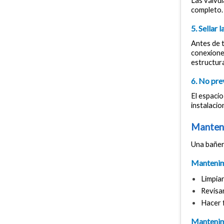
Las válvul
completo. 
5. Sellar
Antes de t
conexione
estructur
6. No pre
El espacio
instalacio
Manteni
Una bañer
Mantenim
Limpiar
Revisa
Hacer 
Mantenim