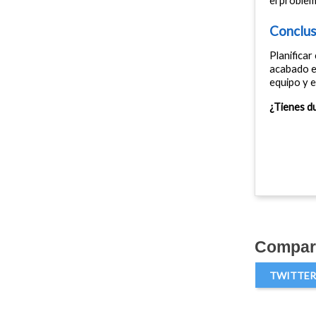
el proble
Conclus
Planificar
acabado es
equipo y e
¿Tienes d
Compart
TWITTER