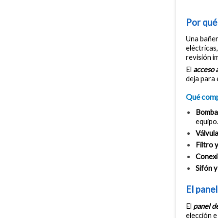
Por qué
Una bañer
eléctricas
revisión i
El 
acceso 
deja para 
Qué comp
Bomba p
equipo
Válvula
Filtro y
Conexio
Sifón y
El panel
El 
panel d
elección e