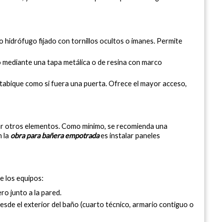
ro hidrófugo fijado con tornillos ocultos o imanes. Permite 
o mediante una tapa metálica o de resina con marco 
 tabique como si fuera una puerta. Ofrece el mayor acceso, 
ar otros elementos. Como mínimo, se recomienda una 
 la 
obra para bañera empotrada
 es instalar paneles 
e los equipos:
ero junto a la pared.
sde el exterior del baño (cuarto técnico, armario contiguo o 