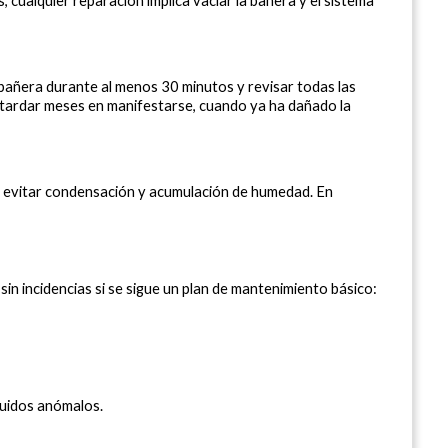
s, cualquier reparación implica vaciar la bañera y el sistema 
a bañera durante al menos 30 minutos y revisar todas las 
tardar meses en manifestarse, cuando ya ha dañado la 
ra evitar condensación y acumulación de humedad. En 
 incidencias si se sigue un plan de mantenimiento básico:
ruidos anómalos.