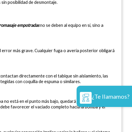
sin posibilidad de desmontaje.
dromasaje empotradas
 no se deben al equipo en sí, sino a 
 error más grave. Cualquier fuga o avería posterior obligará 
ontactan directamente con el tabique sin aislamiento, las 
egidas con coquilla de espuma o similares.
¿Te llamamos?
omba no está en el punto más bajo, quedará agua retenida que 
 debe favorecer el vaciado completo hacia la bomba y el 