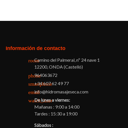
Facebook
Twitter
Pinterest
Instagram
Información de contacto
Camino del Palmeral, nº 24 nave 1
room
12200, ONDA (Castelló)
964063672
phone
+34 607 62 49 77
smartphone
info@hidromasajeseca.com
email
De lunes a viernes:
watch_later
Mañanas : 9:00 a 14:00
Tardes : 15:30 a 19:00
Sábados :