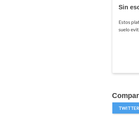
Sin es
Estos pla
suelo evit
Compart
TWITTER