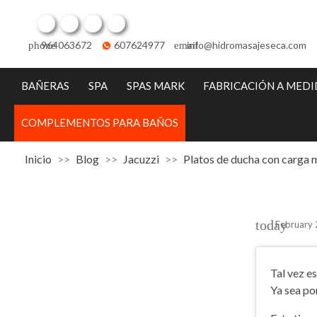
Facebook
Twitter
Pinterest
Instagram
964063672
607624977
info@hidromasajeseca.com
phone
email
BAÑERAS
SPA
SPAS MARK
FABRICACIÓN A MED
COMPLEMENTOS PARA BAÑOS
Inicio
Blog
Jacuzzi
Platos de ducha con carga 
today
February
Tal vez e
Ya sea po