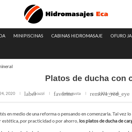
IDA
MINIPISCINAS
CABINAS HIDROMASAJE
OFURO J
mineral
Platos de ducha con 
label
favorite
remove_red_eye
 24, 2020
Jacuzzi
0
me gusta
1331 visitas
stés en medio de una reforma o pensando en comenzarla. Tal vez lo
r estética, por practicidad o por ahorro,
los platos de ducha de car