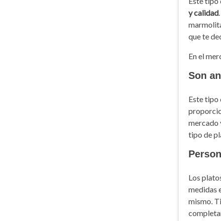
Este tipo
y calidad
marmolita
que te de
En el mer
Son an
Este tipo
proporcio
mercado 
tipo de p
Person
Los plato
medidas e
mismo. Ti
completa