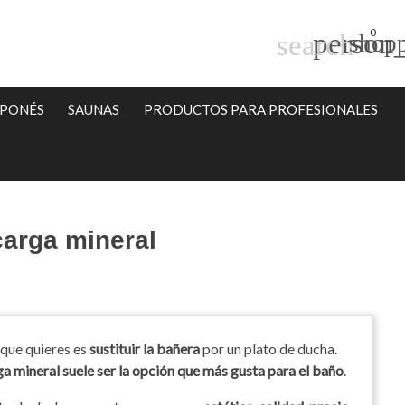
0
person_
search
shopp
APONÉS
SAUNAS
PRODUCTOS PARA PROFESIONALES
carga mineral
 que quieres es
sustituir la bañera
por un plato de ducha.
ga mineral suele ser la opción que más gusta para el baño
.