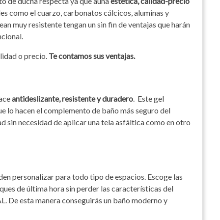
ato de ducha respecta ya que auna
estética, calidad-precio
les como el cuarzo, carbonatos cálcicos, aluminas y
an muy resistente tengan un sin fin de ventajas que harán
cional.
lidad o precio.
Te contamos sus ventajas.
hace
antideslizante, resistente y duradero
. Este gel
que lo hacen el complemento de baño más seguro del
 sin necesidad de aplicar una tela asfáltica como en otro
den personalizar para todo tipo de espacios. Escoge las
ues de última hora sin perder las características del
AL. De esta manera conseguirás un baño moderno y