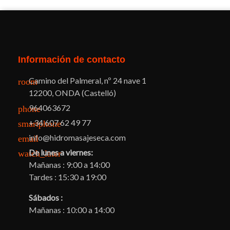
Información de contacto
Camino del Palmeral, nº 24 nave 1
room
12200, ONDA (Castelló)
964063672
phone
+34 607 62 49 77
smartphone
info@hidromasajeseca.com
email
De lunes a viernes:
watch_later
Mañanas : 9:00 a 14:00
Tardes : 15:30 a 19:00
Sábados :
Mañanas : 10:00 a 14:00