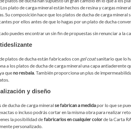
 de platos de ducha han supuesto un gran cambio en lo que a los pl
. Los plato de carga mineral están hechos de resina y cargas minera
s. Su composición hace que los platos de ducha de carga mineral se
cantes por ellos antes de que lo hagas por un plato de ducha conven
cado puedes encontrar un sin fin de propuestas sin renunciar a la ca
tideslizante
 de platos de ducha están fabricados con
gel coat
sanitario que lo 
na a los platos de ducha de carga mineral una capa antiaderente 
ya que
no resbala
. También proporciona un plus de impermeabilidad
latos.
alización y diseño
s de ducha de carga mineral
se fabrican a medida
por lo que se pue
xactas o incluso podrás cortar en la misma obra para realizar retoq
enes la posibilidad de
fabricarlos en cualquier color
de la Carta R
mente personalizado.